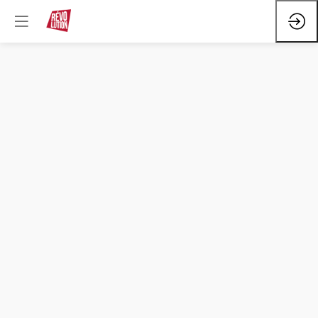
Synthèse
de
l'événement
24
NOV.
2025
—
16:00
-
16:15
MOGADOR