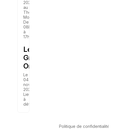
2025
au
Théâtre
Mogador
De
08h30
à
17h00
Le
Grand
Oral
Le
04
novembre
2025
Lieu
à
définir
Politique de confidentialité